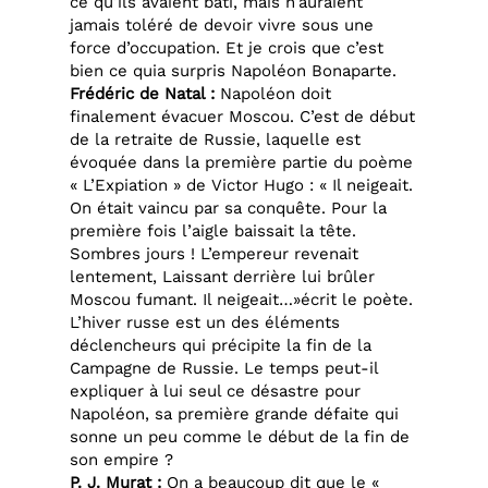
ce qu’ils avaient bâti, mais n’auraient
jamais toléré de devoir vivre sous une
force d’occupation. Et je crois que c’est
bien ce quia surpris Napoléon Bonaparte.
Frédéric de Natal :
Napoléon doit
finalement évacuer Moscou. C’est de début
de la retraite de Russie, laquelle est
évoquée dans la première partie du poème
« L’Expiation » de Victor Hugo : « Il neigeait.
On était vaincu par sa conquête. Pour la
première fois l’aigle baissait la tête.
Sombres jours ! L’empereur revenait
lentement, Laissant derrière lui brûler
Moscou fumant. Il neigeait…»écrit le poète.
L’hiver russe est un des éléments
déclencheurs qui précipite la fin de la
Campagne de Russie. Le temps peut-il
expliquer à lui seul ce désastre pour
Napoléon, sa première grande défaite qui
sonne un peu comme le début de la fin de
son empire ?
P. J. Murat :
On a beaucoup dit que le «