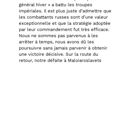
général hiver » a battu les troupes
impériales. Il est plus juste d’admettre que
les combattants russes sont d’une valeur
exceptionnelle et que la stratégie adoptée
par leur commandement fut très efficace.
Nous ne sommes pas parvenus à les
arrêter à temps, nous avons dû les
poursuivre sans jamais parvenir à obtenir
une victoire décisive. Sur la route du
retour, notre défaite à Maloiaroslavets
nous a forcés à reprendre le même chemin
que celui emprunté à l’aller. C’est-à-dire
un retour à travers des champs de ruines
déjà dévastés et vidés de toute ressource.
C’est le début de l’épouvantable retraite de
Russie et le commencement de la fin pour
l’Empire.
Frédéric de Natal :
Dans cette guerre, il y a
certes le maréchal Murat et bien d’autres
généraux, maréchaux illustres mais il y a