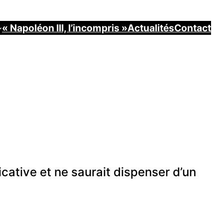
« Napoléon III, l’incompris »
Actualités
Contact
icative et ne saurait dispenser d’un